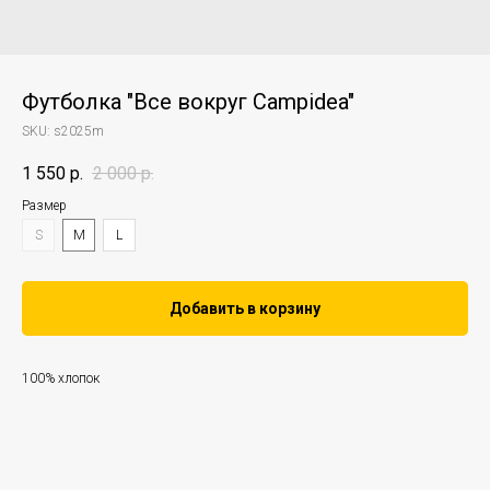
Футболка "Все вокруг Campidea"
SKU:
s2025m
1 550
р.
2 000
р.
Размер
S
M
L
Добавить в корзину
100% хлопок