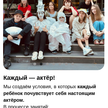
учатся взаимодействовать с партнёрами
по сцене и чувствовать зал;
пробуют разные образы и роли;
получают поддержку и конструктивную
обратную связь от опытного
педагога‑режиссёра.
Наша цель — помочь ребёнку обрести
уверенность в себе, поверить в свои силы и
получить
удовольствие от творческого
процесса
.
Мы не ставим классические пьесы, все
наши спектакли:
посвящены темам, которые волнуют
современных детей и подростков
говорят на языке молодёжи — без
нравоучений и шаблонов
провоцируют на размышления и честный
разговор после спектакля